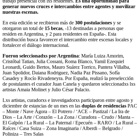
trabajo presencial con lxs residentes.
Es una oportunidad para
generar nuevos cruces e intercambios entre agentes y movilizar
nuestras escenas.
En esta edición se recibieron más de
300 postulaciones
y se
otorgaron un total de
15 becas
, -13 destinadas a personas que
residen en Argentina, y 2 para residentes en España-. Esta
distribución busca favorecer el intercambio entre escenas locales y
fortalecer el diálogo internacional.
Fueron seleccionadxs por Argentina
: María Luiza Amorim,
Cristóbal Tatian, Julia Cossani, Roma Blanco, Yamil Ezequiel
Leonardi, Guido Bertos, Mauro Suárez Torrico, Pantera Villalba,
Juan Spolidor, Daiana Rodriguez, Nadia Paz Pissano, Sofía
Casadey y Rocío Rivadeneyra. Por España, realizó la preselección
de postulantes el curador Juan Canela y quedaron seleccionadxs lxs
artistas Amaia Molinet y Julio César Palacio.
Lxs artistas, curadorxs e investigadorxs participaron entre agosto y
diciembre de estancias de un mes en las
duplas de residencias
PAC
– Monte / Nave Ágora – El Potrero / ‘ACE – Pastizal / La Ira de
Dios – La Arte / Corazón – La Zona / Curadora – Crudo / Manta –
El Galpón / La Rural – La Paternal / Epecuén – RARO / La Rural –
Raíces / Casa Suiza – Zona Imaginaria / Alberdi – Belgrado /
Poliniza – Tres Salas